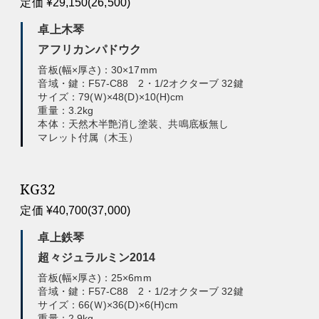
定価 ¥29,150(26,500)
卓上木琴
アフリカンパドウク
音板(幅×厚さ)：30×17mm
音域・鍵：F57-C88 2・1/2オクターブ 32鍵
サイズ：79(Ｗ)×48(D)×10(H)cm
重量：3.2kg
本体：天然木半艶消し塗装、共鳴底板無し
マレット付属（木玉）
KG32
定価 ¥40,700(37,000)
卓上鉄琴
超々ジュラルミン2014
音板(幅×厚さ)：25×6mm
音域・鍵：F57-C88 2・1/2オクターブ 32鍵
サイズ：66(Ｗ)×36(D)×6(H)cm
重量：2.9kg