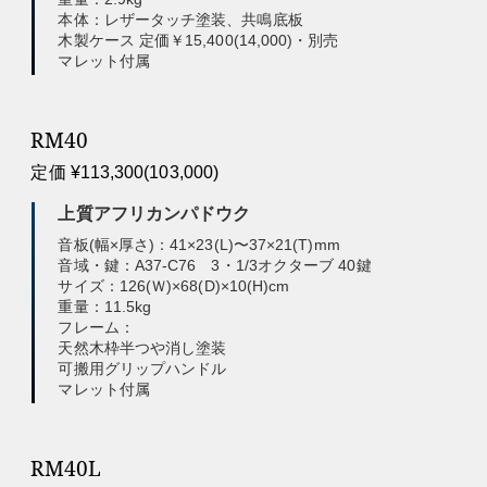
本体：レザータッチ塗装、共鳴底板
木製ケース 定価￥15,400(14,000)・別売
マレット付属
RM40
定価 ¥113,300(103,000)
上質アフリカンパドウク
音板(幅×厚さ)：41×23(L)〜37×21(T)mm
音域・鍵：A37-C76 3・1/3オクターブ 40鍵
サイズ：126(Ｗ)×68(D)×10(H)cm
重量：11.5kg
フレーム：
天然木枠半つや消し塗装
可搬用グリップハンドル
マレット付属
RM40L