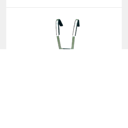
MG32
MX32R