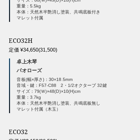
サイズ：80(Ｗ)×49(D)×10(H)cm
重量：5.5kg
本体：天然木半艶消し塗装、共鳴底板付き
マレット付属
ECO32H
定価 ¥34,650(31,500)
卓上木琴
パオローズ
音板(幅×厚さ)：30×18.5mm
音域・鍵：F57-C88 2・1/2オクターブ 32鍵
サイズ：79(Ｗ)×48(D)×10(H)cm
重量：3.7kg
本体：天然木半艶消し塗装、共鳴底板無し
マレット付属（木玉）
ECO32